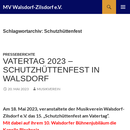
Suchen
MV Walsdorf-Zilsdorf e.V.
ZUM
PRIMÄR
INHALT
MENÜ
SPRINGEN
Schlagwortarchiv: Schutzhüttenfest
PRESSEBERICHTE
VATERTAG 2023 –
SCHUTZHÜTTENFEST IN
WALSDORF
20. MAI 2023
MUSIKVEREIN
Am 18. Mai 2023, veranstaltete der Musikverein Walsdorf-
Zilsdorf e.V. das 15. „Schutzhüttenfest am Vatertag“.
Mit dabei auf ihrem 10. Walsdorfer Bühnenjubiläum die
Kapelle Blechreiz.