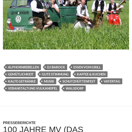
ALPHORNREBELLEN
DJ BAROCK
ESSEN VOM GRILL
GEMÜTLICHKEIT
GUTE STIMMUNG
KAFFEE & KUCHEN
KALTE GETRÄNKE
MUSIK
SCHUTZHÜTTENFEST
VATERTAG
VERANSTALTUNG VULKANEIFEL
WALSDORF
PRESSEBERICHTE
100 JAHRE MV (DAS