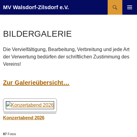
Suchen
MV Walsdorf-Zilsdorf e.V.
ZUM
PRIMÄR
INHALT
MENÜ
SPRINGEN
BILDERGALERIE
Die Vervielfältigung, Bearbeitung, Verbreitung und jede Art
der Verwertung bedürfen der schriftlichen Zustimmung des
Vereins!
Zur Galerieübersicht…
Konzertabend 2026
87
Fotos