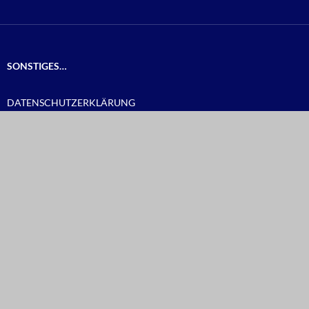
SONSTIGES…
DATENSCHUTZERKLÄRUNG
Links / Surftipps
So finden Sie uns
Musikerwitze (Blasmusik)
Die 10 Gebote…
MV INTERN
Downloads