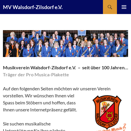
Suchen
MV Walsdorf-Zilsdorf e.V.
ZUM
PRIMÄR
INHALT
MENÜ
SPRINGEN
Musikverein Walsdorf-Zilsdorf e.V. – seit über 100 Jahren…
Träger der Pro Musica-Plakette
Auf den folgenden Seiten möchten wir unseren
Verein
vorstellen. Wir wünschen Ihnen viel
Spass beim Stöbern und hoffen, dass
Ihnen unsere Internetpräsenz gefällt.
Sie suchen musikalische
Unterstützung für Ihre nächste