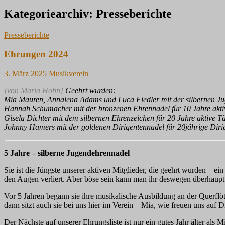
Kategoriearchiv: Presseberichte
Presseberichte
Ehrungen 2024
3. März 2025
Musikverein
[von Maria Hohn]
Geehrt wurden:
Mia Mauren, Annalena Adams und Luca Fiedler mit der silbernen Juge
Hannah Schumacher mit der bronzenen Ehrennadel für 10 Jahre aktiv
Gisela Dichter mit dem silbernen Ehrenzeichen für 20 Jahre aktive Tä
Johnny Hamers mit der goldenen Dirigentennadel für 20jährige Dirig
5 Jahre – silberne Jugendehrennadel
Sie ist die Jüngste unserer aktiven Mitglieder, die geehrt wurden – e
den Augen verliert. Aber böse sein kann man ihr deswegen überhaupt 
Vor 5 Jahren begann sie ihre musikalische Ausbildung an der Querflöt
dann sitzt auch sie bei uns hier im Verein – Mia, wie freuen uns auf D
Der Nächste auf unserer Ehrungsliste ist nur ein gutes Jahr älter al