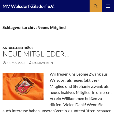
Suchen
MV Walsdorf-Zilsdorf e.V.
ZUM
PRIMÄR
INHALT
MENÜ
SPRINGEN
Schlagwortarchiv: Neues Mitglied
AKTUELLE BEITRÄGE
NEUE MITGLIEDER…
18. MAI 2026
MUSIKVEREIN
Wir freuen uns Leonie Zwank aus
Walsdorf, als neues (aktives)
Mitglied und Stephanie Zwank als
neues inakives Mitglied, in unserem
Verein Willkommen heißen zu
dürfen! Vielen Dank! Wenn Sie
auch Interesse haben unseren Verein zu unterstützen, schauen