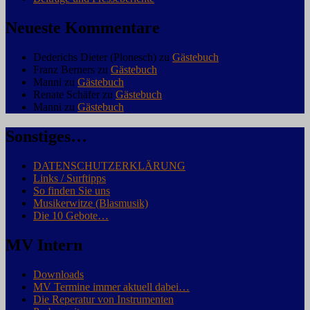
Neueste Kommentare
Dederichs Dieter (Plonesch)
zu
Gästebuch
Franz Berners
zu
Gästebuch
Manni
zu
Gästebuch
Renate Schäfer
zu
Gästebuch
Manni
zu
Gästebuch
Sonstiges…
DATENSCHUTZERKLÄRUNG
Links / Surftipps
So finden Sie uns
Musikerwitze (Blasmusik)
Die 10 Gebote…
MV Intern
Downloads
MV Termine immer aktuell dabei…
Die Reperatur von Instrumenten