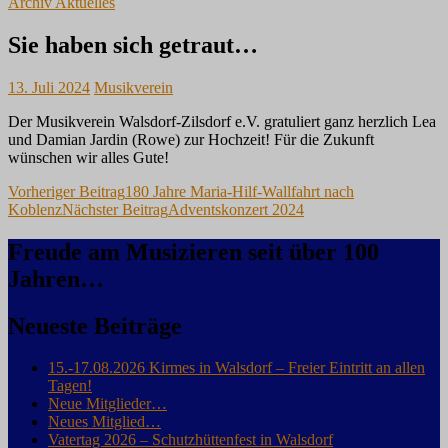
Archiv Aktuelles
Sie haben sich getraut…
13. Juli 2024
Musikverein
Der Musikverein Walsdorf-Zilsdorf e.V. gratuliert ganz herzlich Lea
und Damian Jardin (Rowe) zur Hochzeit! Für die Zukunft
wünschen wir alles Gute!
Beitragsnavigation
Vorheriger Beitrag
180 Jahre Maria-Hilf-Wallfahrt nach
Koblenz
Nächster Beitrag
Adventskonzert 2024
Freude am Musizieren seit über 100
Jahren…
Neueste Beiträge
15.-17.08.2026 Kirmes in Walsdorf – Freier Eintritt an allen
Tagen!
Neue Mitglieder…
Neues Mitglied…
Vatertag 2026 – Schutzhüttenfest in Walsdorf