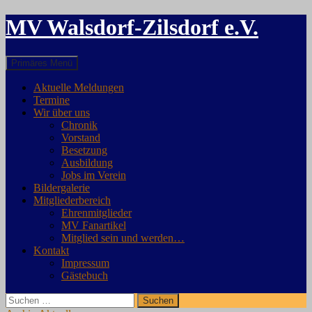
MV Walsdorf-Zilsdorf e.V.
Suchen
Zum
Primäres Menü
Inhalt
springen
Aktuelle Meldungen
Termine
Wir über uns
Chronik
Vorstand
Besetzung
Ausbildung
Jobs im Verein
Bildergalerie
Mitgliederbereich
Ehrenmitglieder
MV Fanartikel
Mitglied sein und werden…
Kontakt
Impressum
Gästebuch
Suchen
nach: