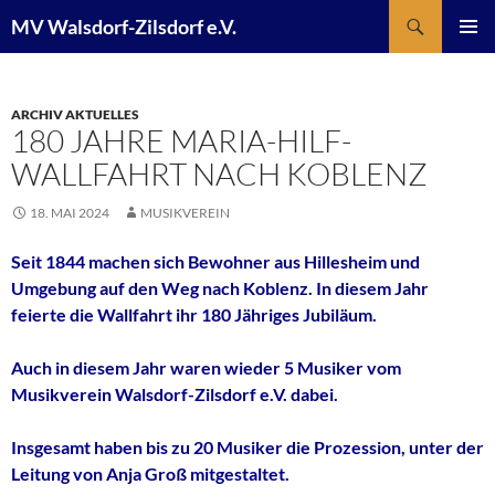
Suchen
MV Walsdorf-Zilsdorf e.V.
ZUM
PRIMÄR
INHALT
MENÜ
SPRINGEN
ARCHIV AKTUELLES
180 JAHRE MARIA-HILF-
WALLFAHRT NACH KOBLENZ
18. MAI 2024
MUSIKVEREIN
Seit 1844 machen sich Bewohner aus Hillesheim und
Umgebung auf den Weg nach Koblenz. In diesem Jahr
feierte die Wallfahrt ihr 180 Jähriges Jubiläum.
Auch in diesem Jahr waren wieder 5 Musiker vom
Musikverein Walsdorf-Zilsdorf e.V. dabei.
Insgesamt haben bis zu 20 Musiker die Prozession, unter der
Leitung von Anja Groß mitgestaltet.