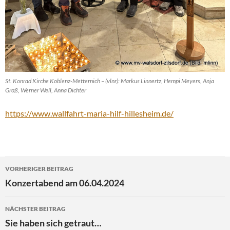
St. Konrad Kirche Koblenz-Metternich – (vlnr): Markus Linnertz, Hempi Meyers, Anja
Groß, Werner Well, Anna Dichter
https://www.wallfahrt-maria-hilf-hillesheim.de/
Beitragsnavigation
VORHERIGER BEITRAG
Konzertabend am 06.04.2024
NÄCHSTER BEITRAG
Sie haben sich getraut…