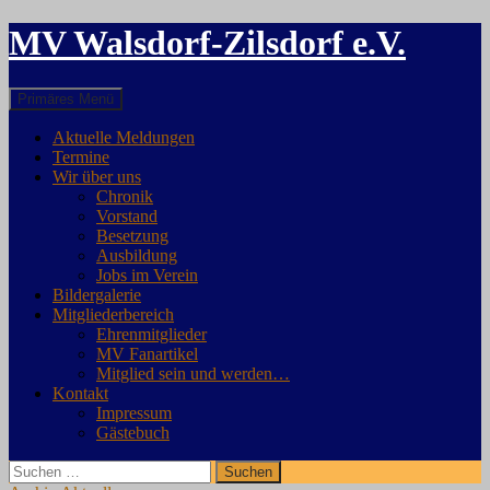
MV Walsdorf-Zilsdorf e.V.
Suchen
Zum
Primäres Menü
Inhalt
springen
Aktuelle Meldungen
Termine
Wir über uns
Chronik
Vorstand
Besetzung
Ausbildung
Jobs im Verein
Bildergalerie
Mitgliederbereich
Ehrenmitglieder
MV Fanartikel
Mitglied sein und werden…
Kontakt
Impressum
Gästebuch
Suchen
nach: