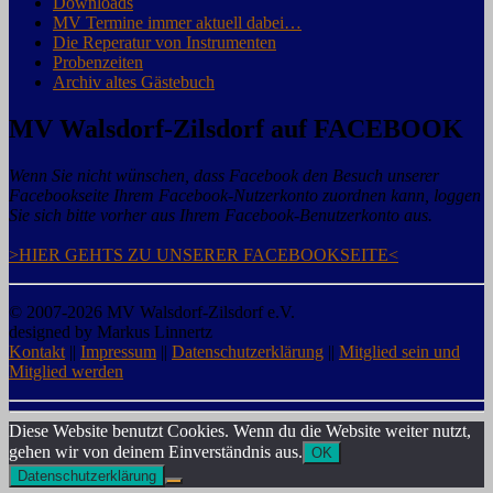
Downloads
MV Termine immer aktuell dabei…
Die Reperatur von Instrumenten
Probenzeiten
Archiv altes Gästebuch
MV Walsdorf-Zilsdorf auf FACEBOOK
Wenn Sie nicht wünschen, dass Facebook den Besuch unserer
Facebookseite Ihrem Facebook-Nutzerkonto zuordnen kann, loggen
Sie sich bitte vorher aus Ihrem Facebook-Benutzerkonto aus.
>HIER GEHTS ZU UNSERER FACEBOOKSEITE<
© 2007-2026 MV Walsdorf-Zilsdorf e.V.
designed by Markus Linnertz
Kontakt
||
Impressum
||
Datenschutzerklärung
||
Mitglied sein und
Mitglied werden
Diese Website benutzt Cookies. Wenn du die Website weiter nutzt,
gehen wir von deinem Einverständnis aus.
OK
Datenschutzerklärung