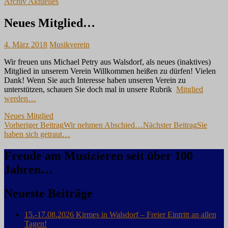
Archiv Aktuelles
Neues Mitglied…
4. März 2018
Musikverein
Wir freuen uns Michael Petry aus Walsdorf, als neues (inaktives)
Mitglied in unserem Verein Willkommen heißen zu dürfen! Vielen
Dank! Wenn Sie auch Interesse haben unseren Verein zu
unterstützen, schauen Sie doch mal in unsere Rubrik
Mitglied
werden…
Neues Mitglied
Beitragsnavigation
Vorheriger Beitrag
Wir nehmen Abschied…
Nächster Beitrag
Sie
haben sich getraut…
Freude am Musizieren seit über 100
Jahren…
Neueste Beiträge
15.-17.08.2026 Kirmes in Walsdorf – Freier Eintritt an allen
Tagen!