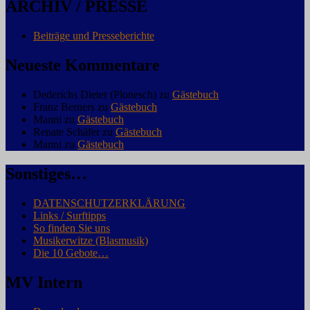
ARCHIV / PRESSE
Beiträge und Presseberichte
Neueste Kommentare
Dederichs Dieter (Plonesch)
zu
Gästebuch
Franz Berners
zu
Gästebuch
Manni
zu
Gästebuch
Renate Schäfer
zu
Gästebuch
Manni
zu
Gästebuch
Sonstiges…
DATENSCHUTZERKLÄRUNG
Links / Surftipps
So finden Sie uns
Musikerwitze (Blasmusik)
Die 10 Gebote…
MV Intern